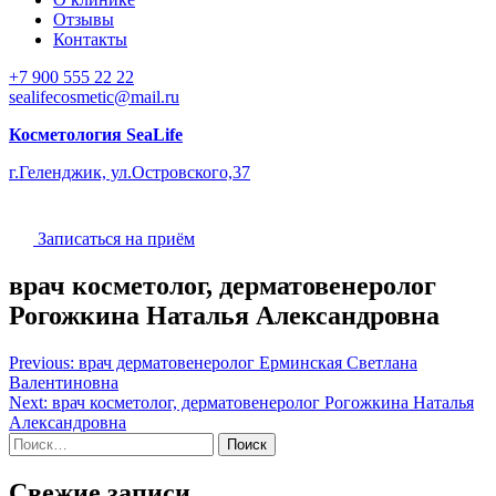
Отзывы
Контакты
+7 900 555 22 22
sealifecosmetic@mail.ru
Косметология SeaLife
г.Геленджик, ул.Островского,37
Записаться на приём
врач косметолог, дерматовенеролог
Рогожкина Наталья Александровна
Навигация
Previous:
врач дерматовенеролог Ерминская Светлана
Валентиновна
по
Next:
врач косметолог, дерматовенеролог Рогожкина Наталья
записям
Александровна
Найти:
Свежие записи