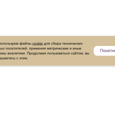
используем файлы
cookie
для сбора технических
ых посетителей, применяя метрические и иные
Понятн
емы аналитики. Продолжая пользоваться сайтом, вы
ашаетесь с этим.
Информация